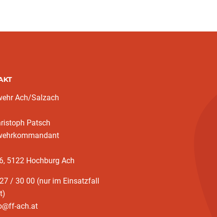
AKT
wehr Ach/Salzach
ristoph Patsch
wehrkommandant
36, 5122 Hochburg Ach
27 / 30 00 (nur im Einsatzfall
t)
o@ff-ach.at