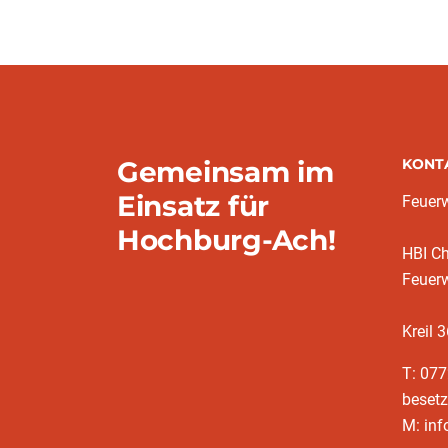
Gemeinsam im
KONT
Einsatz für
Feuer
Hochburg-Ach!
HBI Ch
Feuer
Kreil 
T: 077
besetz
M: inf